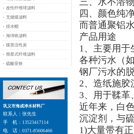
三、水不溶物
改性纤维球滤料
四、颜色纯
无烟煤滤料
而普通聚铝
排水帽
产品用途
海绵铁滤料
煤质活性炭
1、主要用于
彗星式纤维滤料
各种污水（
硫酸亚铁
钢厂污水的
2、造纸施
3、用于鞣
近年来，白
巩义市海成净水材料厂
联系人：张先生
沉淀剂，与
手 机：13523417114
1)大量带有
电 话：0371-85606466