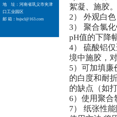
地 址：河南省巩义市夹津
絮凝、施胶
口工业园区
2） 外观白
邮 箱：hsjscl@163.com
3） 聚合氯
pH值的下降
4） 硫酸铝
境中施胶，
5）可加填廉
的白度和耐折
的缺点（如
6）使用聚
7） 纸张性