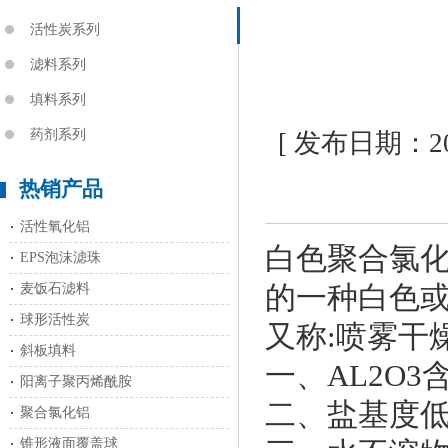
活性炭系列
滤料系列
填料系列
药剂系列
[ 发布日期：202
热销产品
活性氧化铝
白色聚合氯
EPS泡沫滤珠
的一种白色
麦饭石滤料
球形活性炭
又称:喷雾干
斜板填料
一、AL2O3
阳离子聚丙烯酰胺
二、盐基度低
聚合氯化铝
锥形液面覆盖球