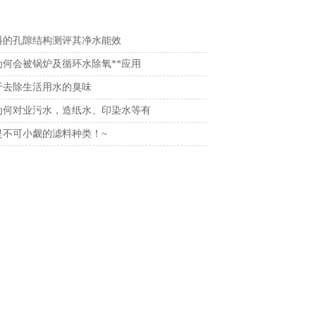
料的孔隙结构测评其净水能效
为何会被锅炉及循环水除氧**应用
于去除生活用水的臭味
为何对业污水，造纸水、印染水等有
是不可小觑的滤料种类！~