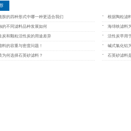
荐
酰胺的四种形式中哪一种更适合我们
根据陶粒滤
触的不同滤料品种发展如何
海绵铁滤料
性炭和颗粒活性炭的用途差异
活性炭早用
滤料的容重与密度问题！
碱式氯化铝
质为何选择石英砂滤料？
石英砂滤料