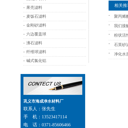
相关推
果壳滤料
麦饭石滤料
聚丙烯
金刚砂滤料
我们接
六边覆盖球
粉状活
沸石滤料
石英砂
纤维球滤料
净化水
碱式氯化铝
巩义市海成净水材料厂
联系人：张先生
手 机：13523417114
电 话：0371-85606466