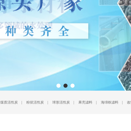
1
2
3
|
煤质活性炭
|
粉状活性炭
|
球形活性炭
|
果壳滤料
|
海绵铁滤料
|
改