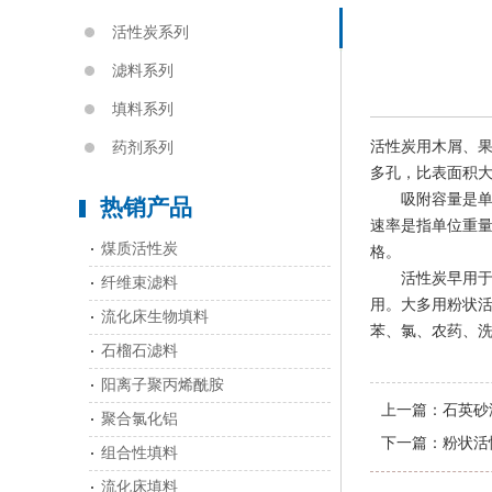
活性炭系列
滤料系列
填料系列
活性炭用木屑、果
药剂系列
多孔，比表面积大
吸附容量是单位
热销产品
速率是指单位重
煤质活性炭
格。
活性炭早用于去
纤维束滤料
用。大多用粉状
流化床生物填料
苯、氯、农药、
石榴石滤料
阳离子聚丙烯酰胺
上一篇：
石英砂
聚合氯化铝
下一篇：
粉状活
组合性填料
流化床填料