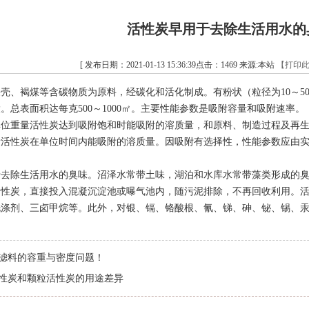
活性炭早用于去除生活用水的
[ 发布日期：2021-01-13 15:36:39点击：1469 来源:本站
【打印
壳、褐煤等含碳物质为原料，经碳化和活化制成。有粉状（粒径为10～50微
。总表面积达每克500～1000㎡。主要性能参数是吸附容量和吸附速率。
重量活性炭达到吸附饱和时能吸附的溶质量，和原料、制造过程及再生
量活性炭在单位时间内能吸附的溶质量。因吸附有选择性，性能参数应由
除生活用水的臭味。沼泽水常带土味，湖泊和水库水常带藻类形成的臭
活性炭，直接投入混凝沉淀池或曝气池内，随污泥排除，不再回收利用。
洗涤剂、三卤甲烷等。此外，对银、镉、铬酸根、氰、锑、砷、铋、锡、
滤料的容重与密度问题！
性炭和颗粒活性炭的用途差异