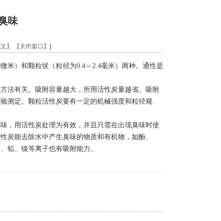
臭味
此文】
【关闭窗口】
]
米）和颗粒状（粒径为0.4～2.4毫米）两种。通性是
方法有关。吸附容量越大，所用活性炭量越省。吸附
实验测定。颗粒活性炭要有一定的机械强度和粒径规
味，用活性炭处理为有效，并且只需在出现臭味时使
活性炭能去除水中产生臭味的物质和有机物，如酚、
汞、铅、镍等离子也有吸附能力。