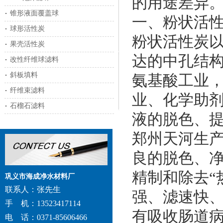
的用途差异
锥形液面覆盖球
一、粉状活
球形活性炭
粉状活性炭
果壳活性炭
达的中孔结
改性纤维球滤料
斜板填料
氨基酸工业
纤维束滤料
业、化学助
石榴石滤料
液的脱色、
郑州天河生
良的脱色、
精制和除去“
巩义市海成净水材料厂
联系人：张先生
强、滤速快
手 机：13523417114
有吸收肠道
电 话：0371-85606466