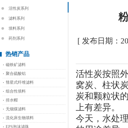
活性炭系列
滤料系列
填料系列
药剂系列
[ 发布日期：202
热销产品
磁铁矿滤料
活性炭按照
聚合硫酸铝
窝炭、柱状
彗星式纤维滤料
组合性填料
炭和颗粒状
排水帽
上有差异。
无烟煤滤料
今天，水处
流化床生物填料
EPS泡沫滤珠