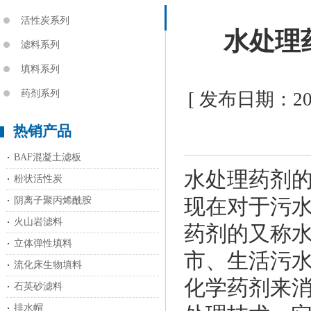
活性炭系列
水处理
滤料系列
填料系列
药剂系列
[ 发布日期：201
热销产品
BAF混凝土滤板
水处理药剂
粉状活性炭
现在对于污
阴离子聚丙烯酰胺
火山岩滤料
药剂的又称
立体弹性填料
市、生活污
流化床生物填料
化学药剂来
石英砂滤料
排水帽