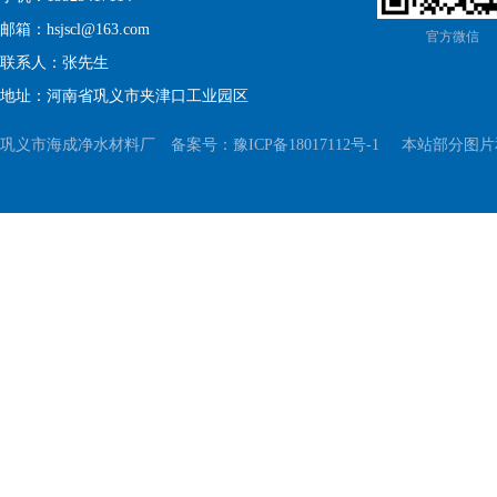
邮箱：hsjscl@163.com
官方微信
联系人：张先生
地址：河南省巩义市夹津口工业园区
巩义市海成净水材料厂 备案号：
豫ICP备18017112号-1
本站部分图片和