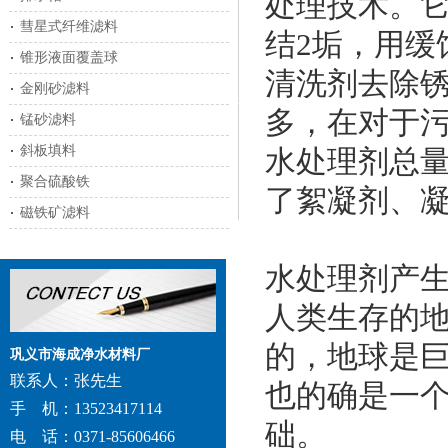
处理技术。
彗星式纤维滤料
结2垢，用缓
锥形液面覆盖球
清洗剂去除
金刚砂滤料
多，在对于
锰砂滤料
斜板填料
水处理剂总量
聚合硫酸铁
了絮凝剂、凝
磁铁矿滤料
水处理剂产
人类生存的
的，地球是
巩义市海成净水材料厂
联系人：张先生
也的确是一
手 机：13523417114
础。
电 话：0371-85606466