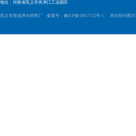
地址：河南省巩义市夹津口工业园区
巩义市海成净水材料厂 备案号：
豫ICP备18017112号-1
本站部分图片和