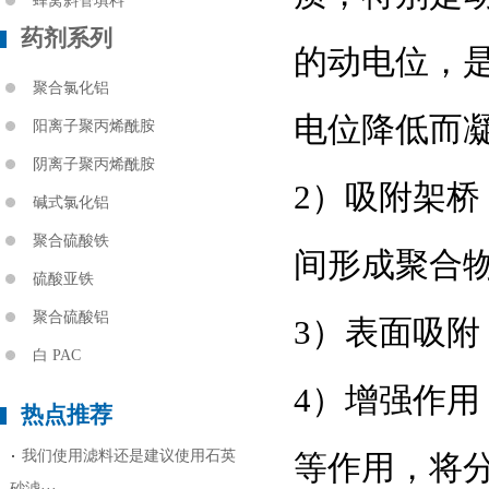
蜂窝斜管填料
药剂系列
的动电位，
聚合氯化铝
电位降低而
阳离子聚丙烯酰胺
阴离子聚丙烯酰胺
2）吸附架桥
碱式氯化铝
聚合硫酸铁
间形成聚合
硫酸亚铁
聚合硫酸铝
3）表面吸附
白 PAC
4）增强作用
热点推荐
我们使用滤料还是建议使用石英
等作用，将
砂滤···