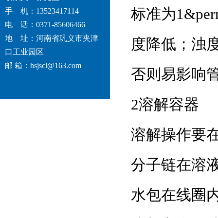
标准为1&p
手 机：13523417114
电 话：0371-85606466
地 址：河南省巩义市夹津
度降低；浊
口工业园区
邮 箱：hsjscl@163.com
否则易影响
2溶解容器
溶解操作要
分子链在溶
水包在线圈