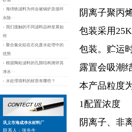
海绵铁滤料为何会被锅炉及循环
阴离子聚丙
水除···
我们接触的不同滤料品种发展如
包装采用25
何
聚合氯化铝在石化废水处理中的
包装。贮运
优势
根据陶粒滤料的孔隙结构测评其
露置会吸潮结
净水···
水处理填料的材质有哪些？
本产品粒度为
1配置浓度
阴离子、非
巩义市海成净水材料厂
联系人：张先生