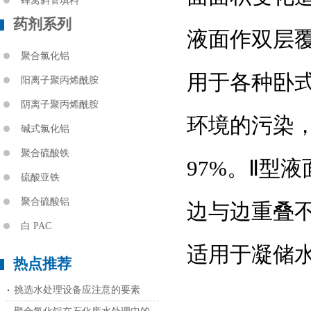
蜂窝斜管填料
药剂系列
液面作双层
聚合氯化铝
用于各种卧
阳离子聚丙烯酰胺
阴离子聚丙烯酰胺
环境的污染，
碱式氯化铝
聚合硫酸铁
97%。Ⅱ型
硫酸亚铁
聚合硫酸铝
边与边重叠
白 PAC
适用于凝储
热点推荐
挑选水处理设备应注意的要素