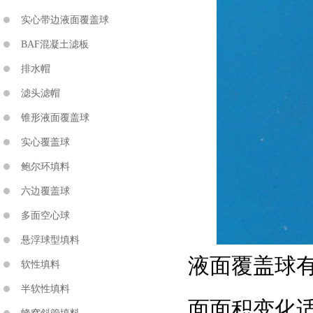
实心带边液面覆盖球
BAF混凝土滤板
排水帽
滤头滤帽
锥形液面覆盖球
实心覆盖球
鲍尔环填料
六边覆盖球
多面空心球
悬浮球型填料
液面覆盖球有
软性填料
半软性填料
面面积变化