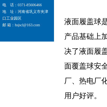
电 话：0371-85606466
地 址：河南省巩义市夹津
口工业园区
液面履盖球
邮 箱：hsjscl@163.com
产品基础上
决了液面履
面覆盖球安
厂、热电厂
用户好评。