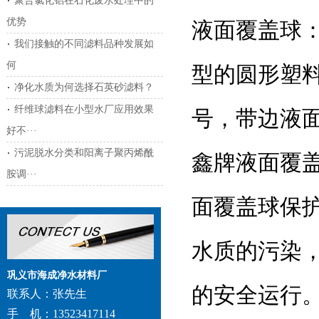
聚合氯化铝在石化废水处理中的
优势
液面覆盖球
我们接触的不同滤料品种发展如
何
型的圆形塑
净化水质为何选择石英砂滤料？
纤维球滤料在小型水厂应用效果
号，带边液
好不···
污泥脱水分类和阳离子聚丙烯酰
鑫牌液面覆
胺调···
面覆盖球保
水质的污染
巩义市海成净水材料厂
的安全运行
联系人：张先生
手 机：13523417114